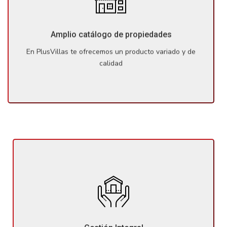
En PlusVillas te ofrecemos un producto variado y de
calidad: disponemos de un gran abanico de propiedades
en la zona, entre las cuales seguro estará el inmueble de
Amplio catálogo de propiedades
sus sueños.
En PlusVillas te ofrecemos un producto variado y de
calidad
No sólo te ayudaremos a encontrar la propiedad ideal,
sino que también te proporcionaremos la asistencia
necesaria durante el proceso de compra, velando