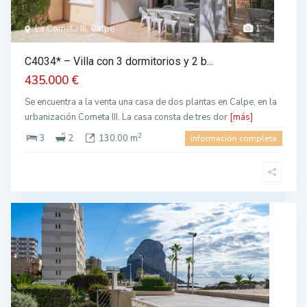
La Cometa III, Calpe
1
C4034* – Villa con 3 dormitorios y 2 b...
435.000 €
Se encuentra a la venta una casa de dos plantas en Calpe, en la
urbanización Cometa III. La casa consta de tres dor
[más]
2
3
2
130.00 m
información completa