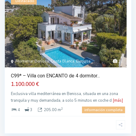
Destacado
Montemar Benissa, Costa Blanca, Benissa
1
C99* – Villa con ENCANTO de 4 dormitor...
1.100.000 €
Exclusiva villa mediterránea en Benissa, situada en una zona
tranquila y muy demandada, a solo 5 minutos en coche d
[más]
2
4
3
205.00 m
información completa