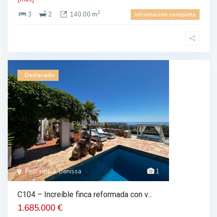
2
3
2
140.00 m
información completa
Destacado
Pedramala, Benissa
1
C104 – Increíble finca reformada con v...
1.685.000 €