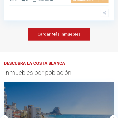
8
8
350.00 m
información completa
Cargar Más Inmuebles
DESCUBRA LA COSTA BLANCA
Inmuebles por población