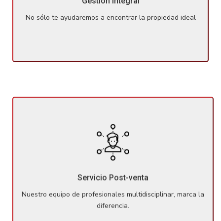
Gestión Integral
siempre por la correcta gestión de todos los trámites.
No sólo te ayudaremos a encontrar la propiedad ideal
Nuestro equipo de profesionales multidisciplinar, marca la
diferencia. Una vez haya comprado su propiedad,
seguiremos tratándole con el mismo mimo en cualquier
Servicio Post-venta
cuestión o duda que te pueda surgir.
Nuestro equipo de profesionales multidisciplinar, marca la
diferencia.