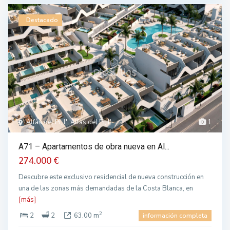
Destacado
Alfàs del Pi, l', Alfàs del Pi, l'
1
A71 – Apartamentos de obra nueva en Al...
274.000 €
Descubre este exclusivo residencial de nueva construcción en
una de las zonas más demandadas de la Costa Blanca, en
[más]
2
2
2
63.00 m
información completa