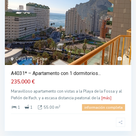
Calpe Park, Calpe
1
A4031* – Apartamento con 1 dormitorios...
235.000 €
Maravilloso apartamento con vistas a la Playa de la Fossa y al
Peñón de Ifach, y a escasa distancia peatonal de la
[más]
2
1
1
55.00 m
información completa