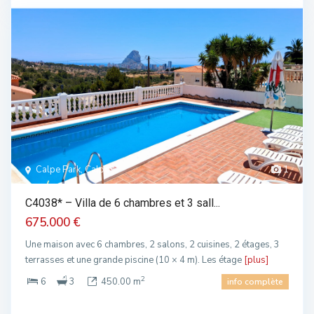
Calpe Park, Calpe
1
C4038* – Villa de 6 chambres et 3 sall...
675.000 €
Une maison avec 6 chambres, 2 salons, 2 cuisines, 2 étages, 3
terrasses et une grande piscine (10 × 4 m). Les étage
[plus]
2
6
3
450.00 m
info complète