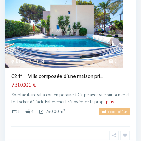
Estacion, Calpe
1
C24* – Villa composée d´une maison pri...
730.000 €
Spectaculaire villa contemporaine à Calpe avec vue sur la mer et
le Rocher d´Ifach. Entièrement rénovée, cette prop
[plus]
2
5
4
250.00 m
info complète