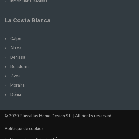
Inmobiliaria Benissa
La Costa Blanca
Calpe
Altea
Benissa
Benidorm
Jávea
Moraira
Dénia
© 2020 Plusvillas Home Design S.L. | All rights reserved
Politique de cookies