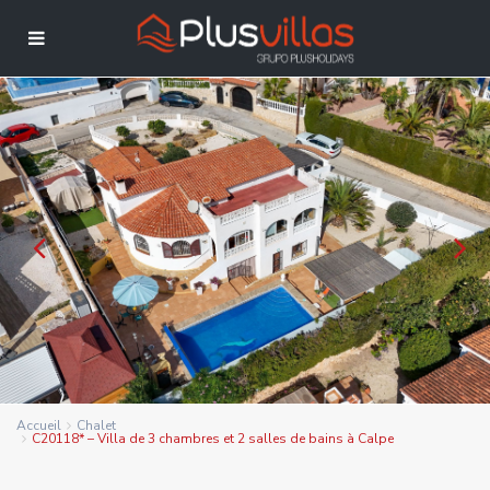
Accueil
Chalet
C20118* – Villa de 3 chambres et 2 salles de bains à Calpe