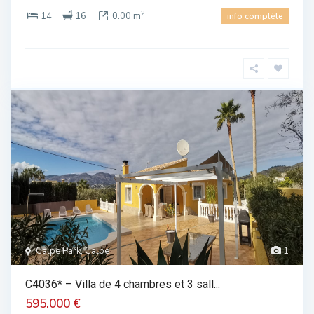
2
14
16
0.00 m
info complète
Calpe Park, Calpe
1
C4036* – Villa de 4 chambres et 3 sall...
595.000 €