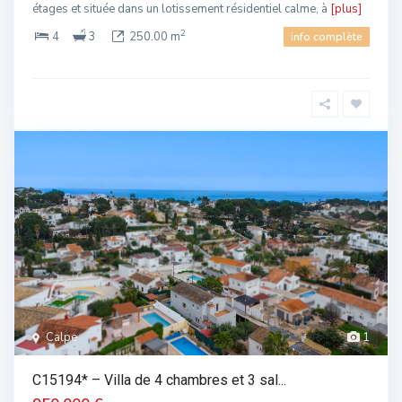
étages et située dans un lotissement résidentiel calme, à
[plus]
2
4
3
250.00 m
info complète
Calpe
1
C15194* – Villa de 4 chambres et 3 sal...