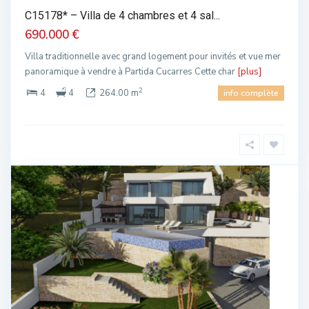
C15178* – Villa de 4 chambres et 4 sal...
690.000 €
Villa traditionnelle avec grand logement pour invités et vue mer
panoramique à vendre à Partida Cucarres Cette char
[plus]
2
4
4
264.00 m
info complète