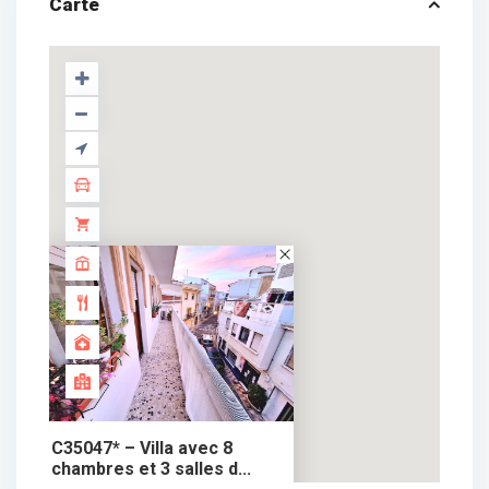
Carte
C35047* – Villa avec 8
chambres et 3 salles d...
499.000 €