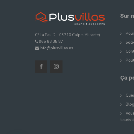
Sur 
Pour
C/ La Pau, 2 - 03710 Calpe (Alicante)
965 83 35 87
Soci
info@plusvillas.es
Con
Poli
Ça p
Ques
Blog
Vous
tourist