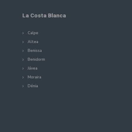
La Costa Blanca
Calpe
Altea
Benissa
Benidorm
Jávea
Moraira
Dénia