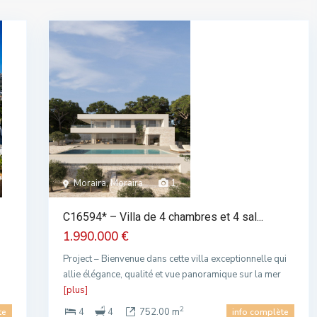
Moraira, Moraira
1
C16594* – Villa de 4 chambres et 4 sal...
1.990.000 €
Project – Bienvenue dans cette villa exceptionnelle qui
allie élégance, qualité et vue panoramique sur la mer
[plus]
2
4
4
752.00 m
te
info complète