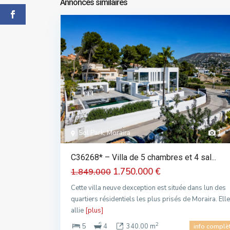
Annonces similaires
Sol Park, Moraira
1
C36268* – Villa de 5 chambres et 4 sal...
1.750.000 €
1.849.000
Cette villa neuve dexception est située dans lun des
quartiers résidentiels les plus prisés de Moraira. Elle
allie
[plus]
2
5
4
340.00 m
info complè