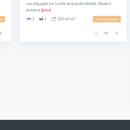
vue dégagée sur la mer et grande intimité. Située à
distance
[plus]
2
3
3
250.00 m
te
info complète