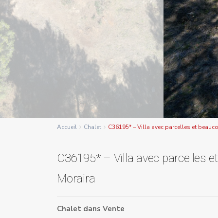
Accueil
Chalet
C36195* – Villa avec parcelles et beauc
C36195* – Villa avec parcelles e
Moraira
Chalet
dans
Vente