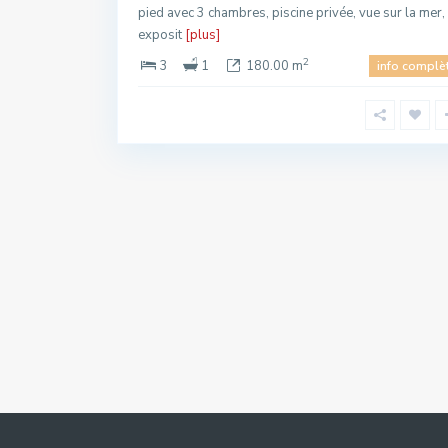
pied avec 3 chambres, piscine privée, vue sur la mer,
exposit
[plus]
2
3
1
180.00 m
info complè