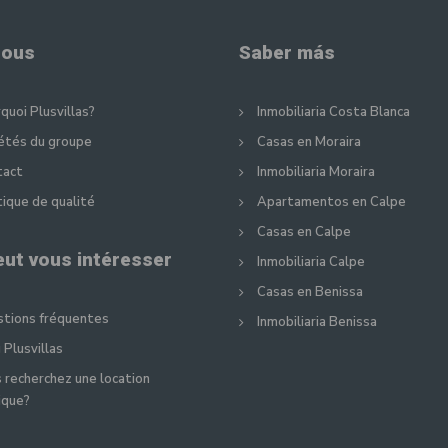
nous
Saber más
quoi Plusvillas?
Inmobiliaria Costa Blanca
étés du groupe
Casas en Moraira
tact
Inmobiliaria Moraira
tique de qualité
Apartamentos en Calpe
Casas en Calpe
eut vous intéresser
Inmobiliaria Calpe
Casas en Benissa
tions fréquentes
Inmobiliaria Benissa
 Plusvillas
 recherchez une location
ique?