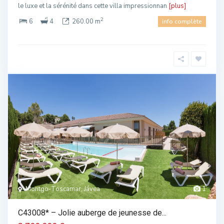
le luxe et la sérénité dans cette villa impressionnan
[plus]
2
6
4
260.00 m
info complète
Montgo-Toscamar, Jávea
1
C43008* – Jolie auberge de jeunesse de...