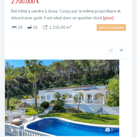
2.700.000 €
Bel hôtel à vendre à Jávea. Conçu par le même propriétaire et
décoré avec goût. Il est situé dans un quartier résid
[plus]
2
16
16
1,216.00 m
info complète
Jávea
1