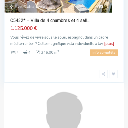
Jávea/Xàbia, Jávea
1
C5432* – Villa de 4 chambres et 4 sall...
1.125.000 €
Vous rêvez de vivre sous le soleil espagnol dans un cadre
méditerranéen ? Cette magnifique villa individuelle à Jav
[plus]
2
4
4
346.00 m
info complète