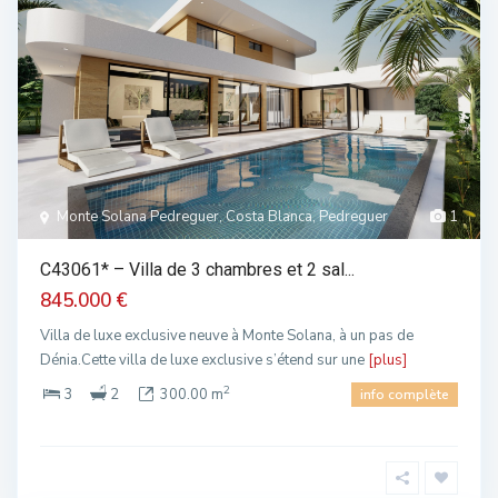
Monte Solana Pedreguer, Costa Blanca, Pedreguer
1
C43061* – Villa de 3 chambres et 2 sal...
845.000 €
Villa de luxe exclusive neuve à Monte Solana, à un pas de
Dénia.Cette villa de luxe exclusive s’étend sur une
[plus]
2
3
2
300.00 m
info complète