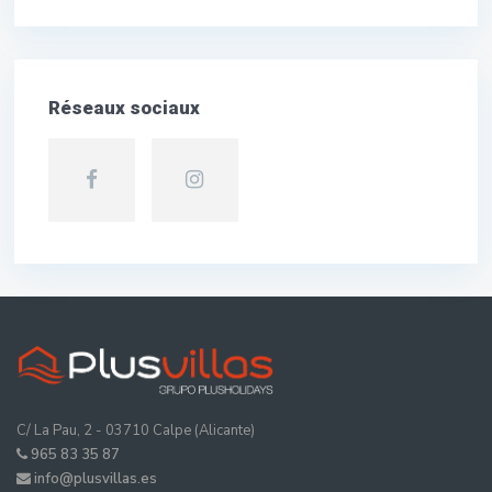
Réseaux sociaux
C/ La Pau, 2 - 03710 Calpe (Alicante)
965 83 35 87
info@plusvillas.es