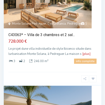
Monte Solana Pedreguer, Costa Blanca, Pedreguer
1
C43063* – Villa de 3 chambres et 2 sal...
728.000 €
Le projet dune villa individuelle de style Ibicenco située dans
lurbanisation Monte Solana, à Pedreguer.La maison s
[plus]
2
3
2
246.00 m
info complète