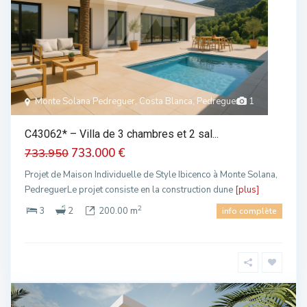
Monte Solana Pedreguer, Costa Blanca, Pedreguer
1
C43062* – Villa de 3 chambres et 2 sal...
733.000 €
733.950
Projet de Maison Individuelle de Style Ibicenco à Monte Solana,
PedreguerLe projet consiste en la construction dune
[plus]
2
3
2
200.00 m
info complète