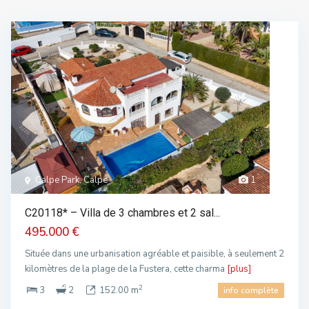
Calpe Park, Calpe
1
C20118* – Villa de 3 chambres et 2 sal...
495.000 €
Située dans une urbanisation agréable et paisible, à seulement 2
kilomètres de la plage de la Fustera, cette charma
[plus]
2
3
2
152.00 m
info complète