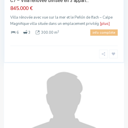
C7 – Villa rénovée divisée en 3 appart...
845.000 €
Villa rénovée avec vue sur la mer et le Peñón de Ifach – Calpe
Magnifique villa située dans un emplacement privilég
[plus]
2
6
3
300.00 m
info complète