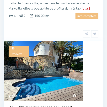
Cette charmante villa, située dans le quartier recherché de
Maryvilla, offre la possibilité de profiter dun véritab
[plus]
2
4
2
190.00 m
info complète
En
vedette
Canuta, Calpe
1