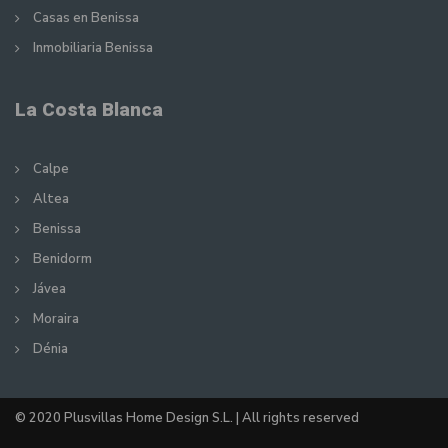
Casas en Benissa
Inmobiliaria Benissa
La Costa Blanca
Calpe
Altea
Benissa
Benidorm
Jávea
Moraira
Dénia
© 2020 Plusvillas Home Design S.L. | All rights reserved