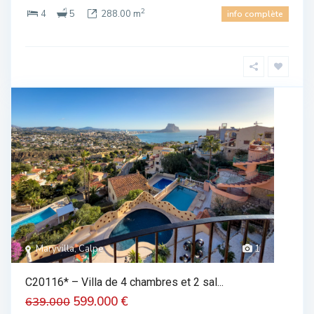
2
4
5
288.00 m
info complète
Maryvilla, Calpe
1
C20116* – Villa de 4 chambres et 2 sal...
599.000 €
639.000