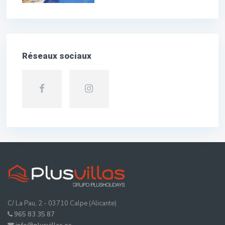
Réseaux sociaux
C/ La Pau, 2 - 03710 Calpe (Alicante)
965 83 35 87