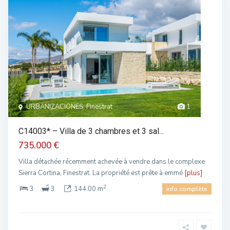
URBANIZACIONES, Finestrat
1
C14003* – Villa de 3 chambres et 3 sal...
735.000 €
Villa détachée récemment achevée à vendre dans le complexe
Sierra Cortina, Finestrat. La propriété est prête à emmé
[plus]
2
3
3
144.00 m
info complète