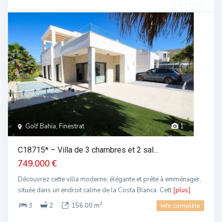
Golf Bahía, Finestrat
1
C18715* – Villa de 3 chambres et 2 sal...
749.000 €
Découvrez cette villa moderne, élégante et prête à emménager,
située dans un endroit calme de la Costa Blanca. Cett
[plus]
2
3
2
156.00 m
info complète