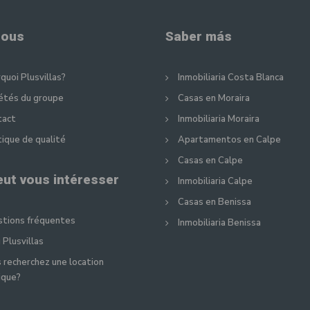
nous
Saber más
quoi Plusvillas?
Inmobiliaria Costa Blanca
étés du groupe
Casas en Moraira
tact
Inmobiliaria Moraira
tique de qualité
Apartamentos en Calpe
Casas en Calpe
eut vous intéresser
Inmobiliaria Calpe
Casas en Benissa
tions fréquentes
Inmobiliaria Benissa
 Plusvillas
 recherchez une location
ique?