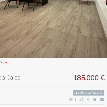
Calpe
185.000 €
 à Calpe
ajouter aux Favoris
1