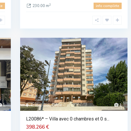
2
230.00 m
te
info complète
1
Arenal-Bol, Calpe
1
L20086* – Villa avec 0 chambres et 0 s...
398.266 €