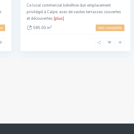
Ce local commercial bénéficie dun emplacement
e
privilégié à Calpe, avec de vastes terrasses couvertes
et découvertes
[plus]
2
585.00 m
te
info complète