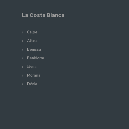
La Costa Blanca
Calpe
Altea
Benissa
Benidorm
Jávea
Moraira
Dénia