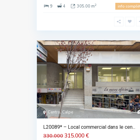
2
9
4
305.00 m
info complè
Centro, Calpe
L20089* – Local commercial dans le cen...
315.000 €
330.000