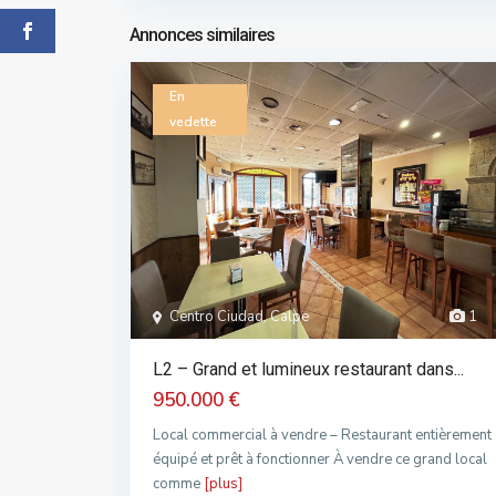
Annonces similaires
En
vedette
Centro Ciudad, Calpe
1
L2 – Grand et lumineux restaurant dans...
950.000 €
Local commercial à vendre – Restaurant entièrement
équipé et prêt à fonctionner À vendre ce grand local
comme
[plus]