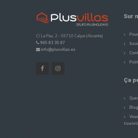
Sur 
Pour
C/ La Pau, 2 - 03710 Calpe (Alicante)
965 83 35 87
Soci
info@plusvillas.es
Con
Poli
Ça p
Ques
Blog
Vous
tourist