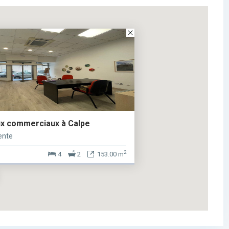
ux commerciaux à Calpe
ente
2
4
2
153.00 m