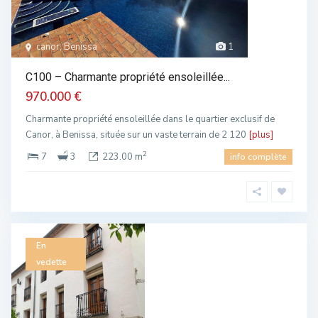
canor, Benissa
1
C100 – Charmante propriété ensoleillée...
970.000 €
Charmante propriété ensoleillée dans le quartier exclusif de
Canor, à Benissa, située sur un vaste terrain de 2 120
[plus]
2
7
3
223.00 m
info complète
En
vedette