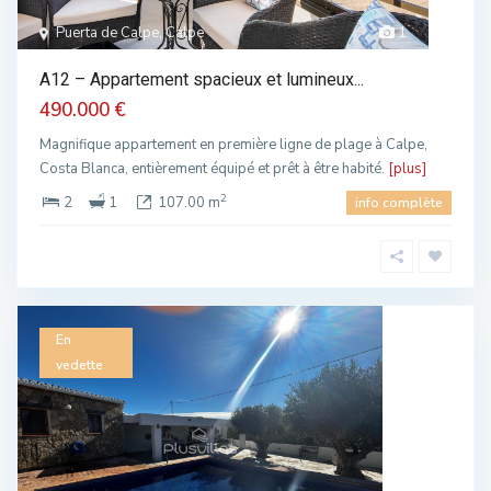
Puerta de Calpe, Calpe
1
A12 – Appartement spacieux et lumineux...
490.000 €
Magnifique appartement en première ligne de plage à Calpe,
Costa Blanca, entièrement équipé et prêt à être habité.
[plus]
2
2
1
107.00 m
info complète
En
vedette