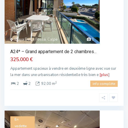
Playa De La Fossa, Calpe
1
A24* – Grand appartement de 2 chambres...
325.000 €
Appartement spacieux à vendre en deuxième ligne avec vue sur
la mer dans une urbanisation résidentielle très bien e
[plus]
2
2
2
92.00 m
info complète
En
vedette