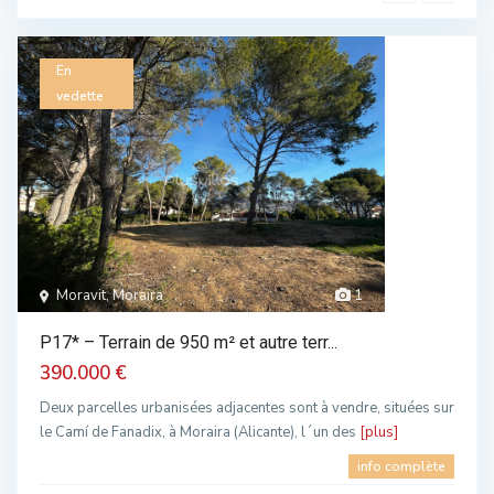
En
vedette
Moravit, Moraira
1
P17* – Terrain de 950 m² et autre terr...
390.000 €
Deux parcelles urbanisées adjacentes sont à vendre, situées sur
le Camí de Fanadix, à Moraira (Alicante), l´un des
[plus]
info complète