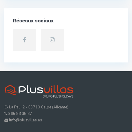
Réseaux sociaux
C/ La Pau, 2 - 03710 Calpe (Alicante)
965 83 35 87
info@plusvillas.es