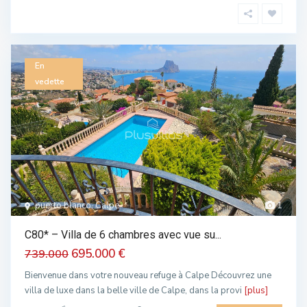
En
vedette
puerto blanco, Calpe
1
C80* – Villa de 6 chambres avec vue su...
695.000 €
739.000
Bienvenue dans votre nouveau refuge à Calpe Découvrez une
villa de luxe dans la belle ville de Calpe, dans la provi
[plus]