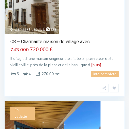
Benissa Pueblo, Benissa
1
C8 – Charmante maison de village avec ...
720.000 €
743.000
Il s´agit d´une maison seigneuriale située en plein cœur de la
vieille ville, près de la place et de la basilique d
[plus]
2
5
4
270.00 m
info complète
En
vedette