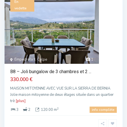
En
vedette
Empedrola II, Calpe
1
B8 – Joli bungalow de 3 chambres et 2 ...
330.000 €
MAISON MITOYENNE AVEC VUE SUR LA SIERRA DE BERNIA
Jolie maison mitoyenne de deux étages située dans un quartier
trè
[plus]
2
3
2
120.00 m
info complète