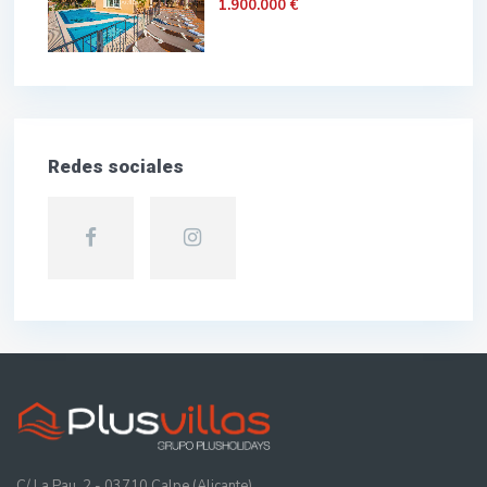
1.900.000 €
Redes sociales
C/ La Pau, 2 - 03710 Calpe (Alicante)