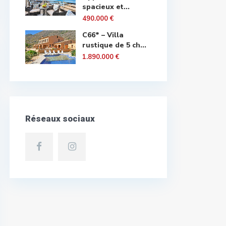
spacieux et...
490.000 €
C66* – Villa
rustique de 5 ch...
1.890.000 €
Réseaux sociaux