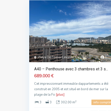
Playa De Fossa-Levante, Calpe
1
A40 – Penthouse avec 3 chambres et 3 s...
689.000 €
Cet impressionnant immeuble dappartements a été
construit en 2005 et est situé en bord de mer sur la
plage de la Fo
[plus]
2
3
3
302.00 m
info complè