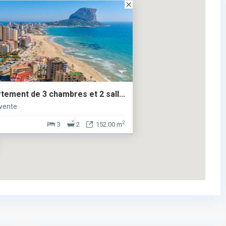
ement de 3 chambres et 2 sall...
vente
2
3
2
152.00 m