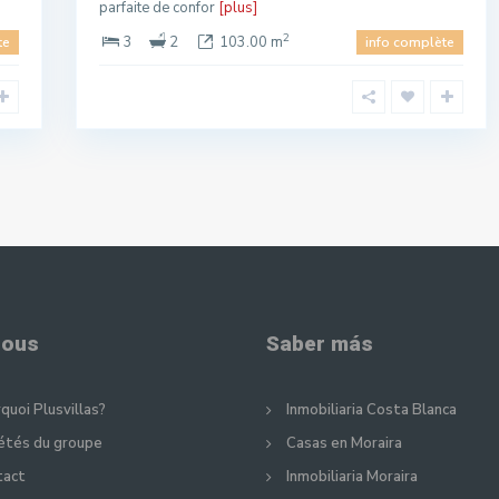
parfaite de confor
[plus]
2
3
2
103.00 m
te
info complète
nous
Saber más
quoi Plusvillas?
Inmobiliaria Costa Blanca
étés du groupe
Casas en Moraira
tact
Inmobiliaria Moraira