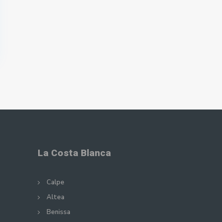
La Costa Blanca
Calpe
Altea
Benissa