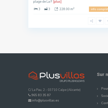
plage de La F
[plus]
2
3
3
228.00 m
info complè
Sur 
Pour
C/ La Pau, 2 - 03710 Calpe (Alicante)
965 83 35 87
Soci
info@plusvillas.es
Con