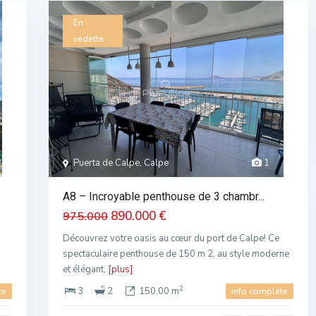
En
vedette
Puerta de Calpe, Calpe
1
A8 – Incroyable penthouse de 3 chambr...
890.000 €
975.000
Découvrez votre oasis au cœur du port de Calpe! Ce
spectaculaire penthouse de 150 m 2, au style moderne
et élégant,
[plus]
2
3
2
150.00 m
te
info complète