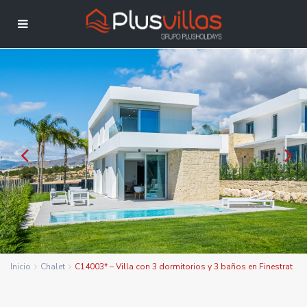
Inicio
Chalet
C14003* – Villa con 3 dormitorios y 3 baños en Finestrat