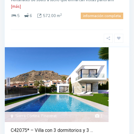
ventanales de suelo a techo que enmarcan vistas panorámi
[más]
2
5
6
572.00 m
información completa
Sierra Cortina, Finestrat
1
C42075* – Villa con 3 dormitorios y 3 ...