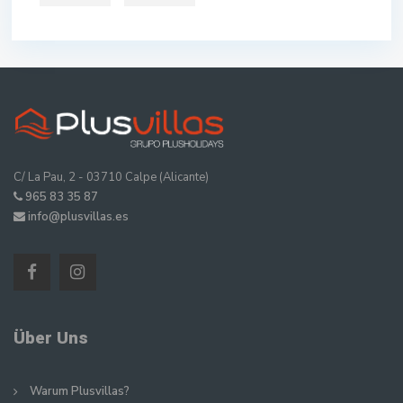
C/ La Pau, 2 - 03710 Calpe (Alicante)
965 83 35 87
info@plusvillas.es
Über Uns
Warum Plusvillas?