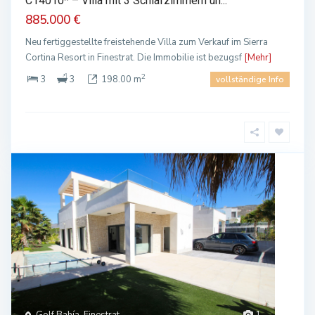
C14010* – Villa mit 3 Schlafzimmern un...
885.000 €
Neu fertiggestellte freistehende Villa zum Verkauf im Sierra
Cortina Resort in Finestrat. Die Immobilie ist bezugsf
[Mehr]
2
3
3
198.00 m
vollständige Info