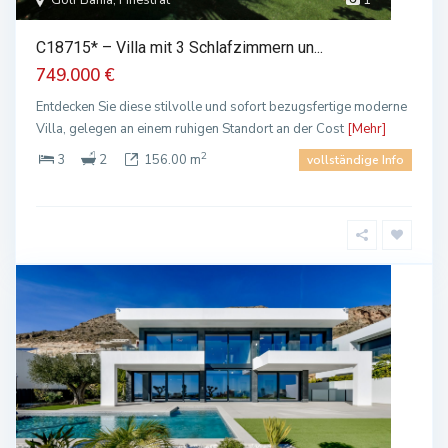
Golf Bahía, Finestrat
1
C18715* – Villa mit 3 Schlafzimmern un...
749.000 €
Entdecken Sie diese stilvolle und sofort bezugsfertige moderne
Villa, gelegen an einem ruhigen Standort an der Cost
[Mehr]
2
3
2
156.00 m
vollständige Info