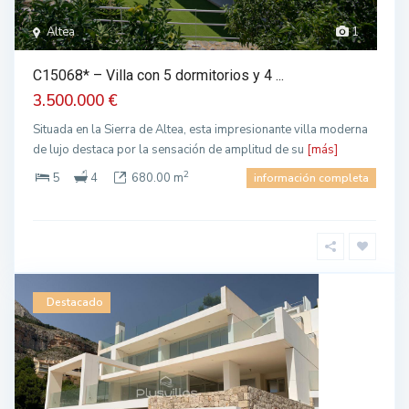
Altea
1
C15068* – Villa con 5 dormitorios y 4 ...
3.500.000 €
Situada en la Sierra de Altea, esta impresionante villa moderna
de lujo destaca por la sensación de amplitud de su
[más]
2
5
4
680.00 m
información completa
Destacado