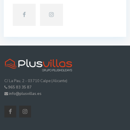
C/ La Pau, 2 - 03710 Calpe (Alicante)
965 83 35 87
info@plusvillas.es