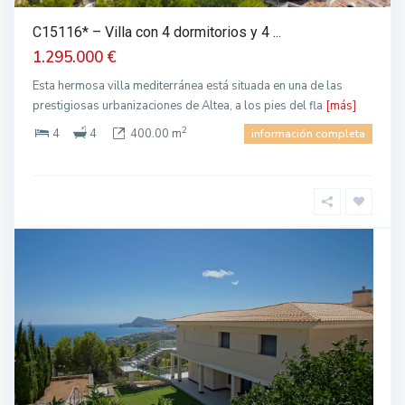
C15116* – Villa con 4 dormitorios y 4 ...
1.295.000 €
Esta hermosa villa mediterránea está situada en una de las
prestigiosas urbanizaciones de Altea, a los pies del fla
[más]
2
4
4
400.00 m
información completa