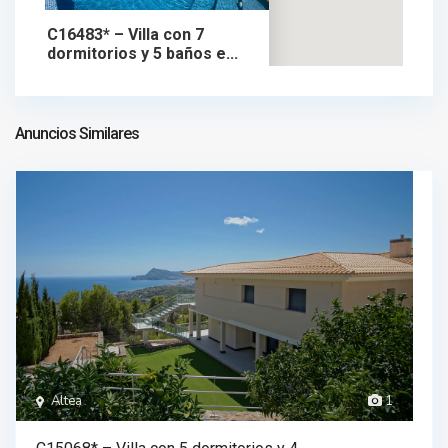
C16483* – Villa con 7
dormitorios y 5 baños e...
1.990.000 €
chalet en venta
1.990.000 €
Anuncios Similares
Altea
1