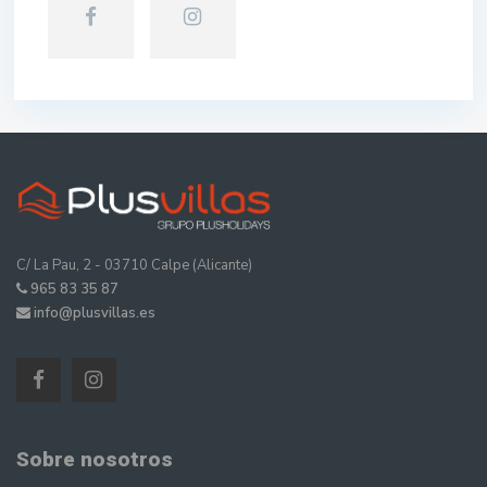
C/ La Pau, 2 - 03710 Calpe (Alicante)
965 83 35 87
info@plusvillas.es
Sobre nosotros