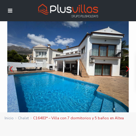
Inicio
Chalet
C16483* – Villa con 7 dormitorios y 5 baños en Altea