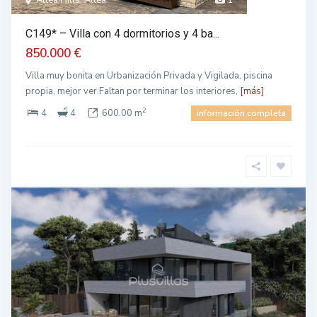
Altea Hills, Altea
1
C149* – Villa con 4 dormitorios y 4 ba...
850.000 €
Villa muy bonita en Urbanización Privada y Vigilada, piscina
propia, mejor ver.Faltan por terminar los interiores,
[más]
2
4
4
600.00 m
información completa