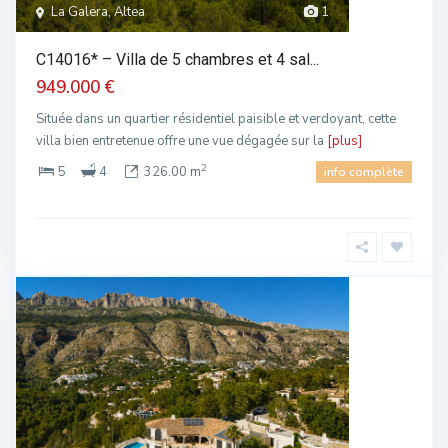
La Galera, Altea
1
C14016* – Villa de 5 chambres et 4 sal...
949.000 €
Située dans un quartier résidentiel paisible et verdoyant, cette
villa bien entretenue offre une vue dégagée sur la
[plus]
2
5
4
326.00 m
info complète