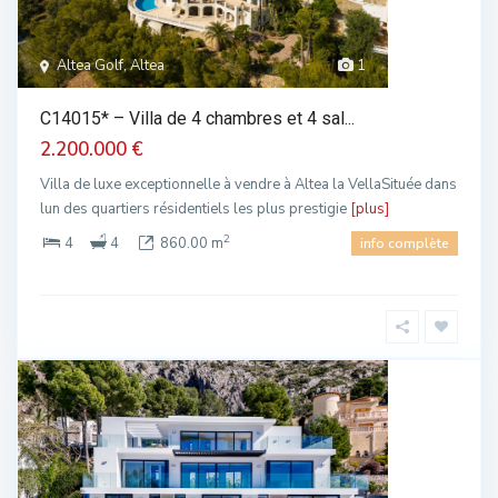
Altea Golf, Altea
1
C14015* – Villa de 4 chambres et 4 sal...
2.200.000 €
Villa de luxe exceptionnelle à vendre à Altea la VellaSituée dans
lun des quartiers résidentiels les plus prestigie
[plus]
2
4
4
860.00 m
info complète