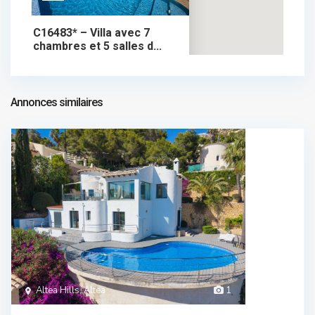
C16483* – Villa avec 7
chambres et 5 salles d...
1.990.000 €
chalet dans vente
1.990.000 €
Annonces similaires
Altea Hills, Altea
1