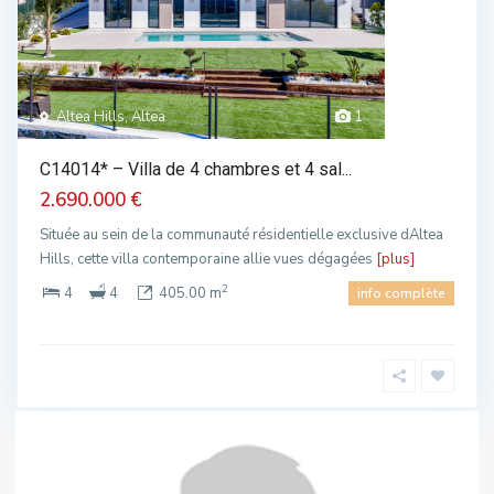
Altea Hills, Altea
1
C14014* – Villa de 4 chambres et 4 sal...
2.690.000 €
Située au sein de la communauté résidentielle exclusive dAltea
Hills, cette villa contemporaine allie vues dégagées
[plus]
2
4
4
405.00 m
info complète