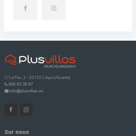
C/ La Pau, 2 - 03710 Calpe (Alicante)
965 83 35 87
info@plusvillas.es
Sur nous