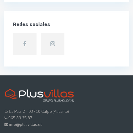
Redes sociales
C/ La Pau, 2 - 03710 Calpe (Alicante)
965 83 35 87
info@plusvillas.es