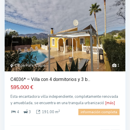
Calpe Park, Calpe
1
C4036* – Villa con 4 dormitorios y 3 b...
595.000 €
Esta encantadora villa independiente, completamente renovada
y amueblada, se encuentra en una tranquila urbanizació
[más]
2
4
3
191.00 m
información completa