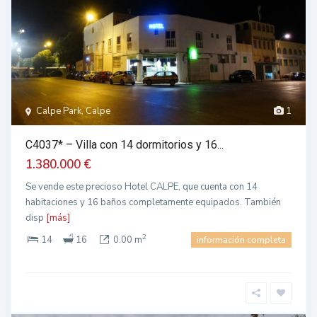
Calpe Park, Calpe
1
C4037* – Villa con 14 dormitorios y 16...
1.380.000 €
Se vende este precioso Hotel CALPE, que cuenta con 14
habitaciones y 16 baños completamente equipados. También
disp
[más]
2
14
16
0.00 m
información completa