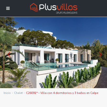
Inicio
Chalet
C26091* – Villa con 4 dormitorios y 3 baños en Calpe