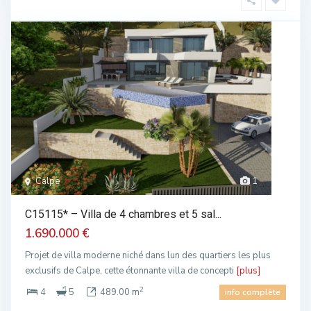
Calpe
1
C15115* – Villa de 4 chambres et 5 sal...
1.690.000 €
Projet de villa moderne niché dans lun des quartiers les plus
exclusifs de Calpe, cette étonnante villa de concepti
[plus]
2
4
5
489.00 m
info complète