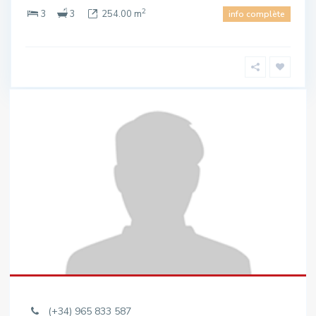
2
3
3
254.00 m
info complète
(+34) 965 833 587