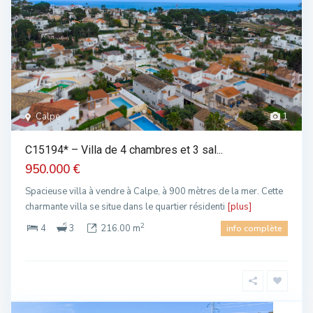
Calpe
1
C15194* – Villa de 4 chambres et 3 sal...
950.000 €
Spacieuse villa à vendre à Calpe, à 900 mètres de la mer. Cette
charmante villa se situe dans le quartier résidenti
[plus]
2
4
3
216.00 m
info complète