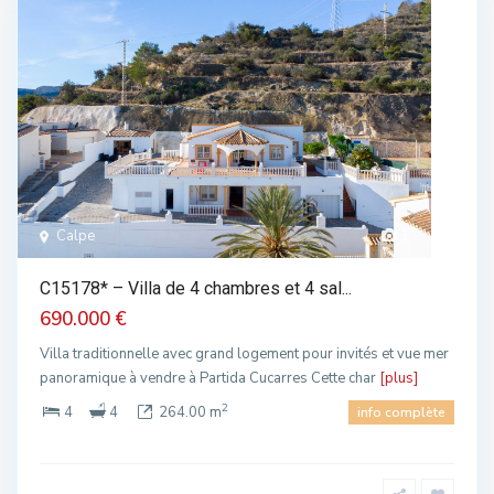
Calpe
1
C15178* – Villa de 4 chambres et 4 sal...
690.000 €
Villa traditionnelle avec grand logement pour invités et vue mer
panoramique à vendre à Partida Cucarres Cette char
[plus]
2
4
4
264.00 m
info complète