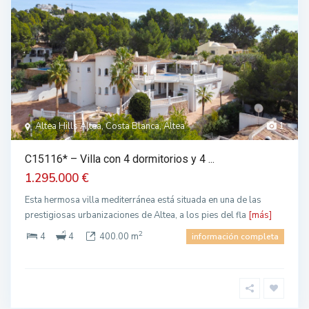
Altea Hills Altea, Costa Blanca, Altea
1
C15116* – Villa con 4 dormitorios y 4 ...
1.295.000 €
Esta hermosa villa mediterránea está situada en una de las
prestigiosas urbanizaciones de Altea, a los pies del fla
[más]
2
4
4
400.00 m
información completa