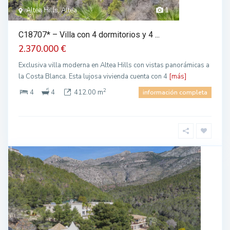
Altea Hills, Altea
1
C18707* – Villa con 4 dormitorios y 4 ...
2.370.000 €
Exclusiva villa moderna en Altea Hills con vistas panorámicas a
la Costa Blanca. Esta lujosa vivienda cuenta con 4
[más]
2
4
4
412.00 m
información completa