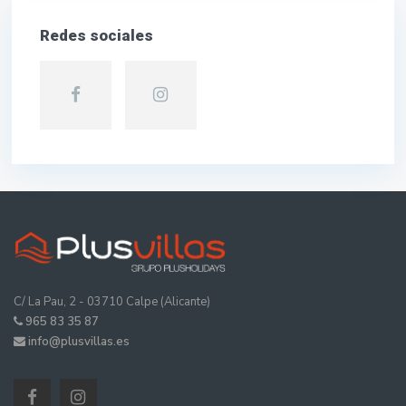
Redes sociales
C/ La Pau, 2 - 03710 Calpe (Alicante)
965 83 35 87
info@plusvillas.es