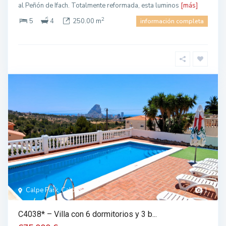
al Peñón de Ifach. Totalmente reformada, esta luminos
[más]
2
5
4
250.00 m
información completa
Calpe Park, Calpe
1
C4038* – Villa con 6 dormitorios y 3 b...