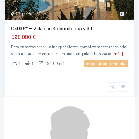
Calpe Park, Calpe
1
C4036* – Villa con 4 dormitorios y 3 b...
595.000 €
Esta encantadora villa independiente, completamente renovada
y amueblada, se encuentra en una tranquila urbanizació
[más]
2
4
3
191.00 m
información completa