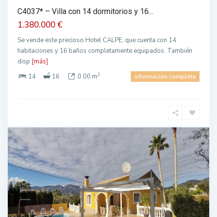
C4037* – Villa con 14 dormitorios y 16...
1.380.000 €
Se vende este precioso Hotel CALPE, que cuenta con 14
habitaciones y 16 baños completamente equipados. También
disp
[más]
2
14
16
0.00 m
información completa