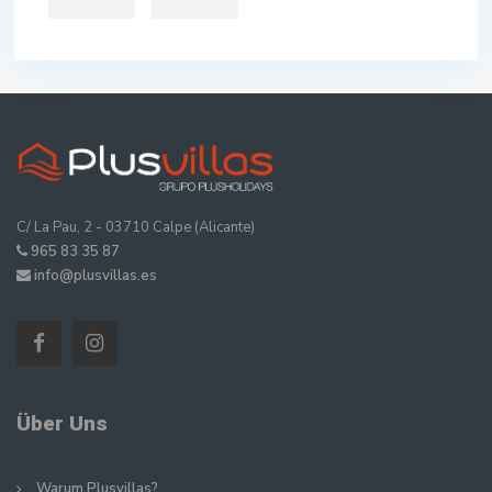
C/ La Pau, 2 - 03710 Calpe (Alicante)
965 83 35 87
info@plusvillas.es
Über Uns
Warum Plusvillas?