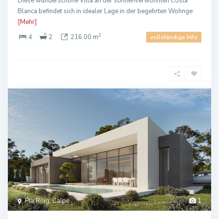
Diese wunderschöne Villa an der sonnenverwöhnten Costa
Blanca befindet sich in idealer Lage in der begehrten Wohnge
[Mehr]
2
4
2
216.00 m
vollständige Info
Pla Roig, Calpe
1