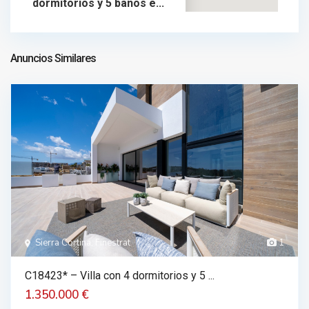
dormitorios y 5 baños e...
1.750.000 €
chalet en venta
1.750.000 €
Anuncios Similares
Sierra Cortina, Finestrat
1
C18423* – Villa con 4 dormitorios y 5 ...
1.350.000 €