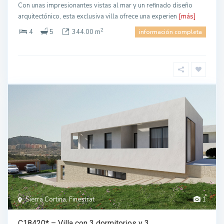
Con unas impresionantes vistas al mar y un refinado diseño
arquitectónico, esta exclusiva villa ofrece una experien
[más]
2
4
5
344.00 m
información completa
Sierra Cortina, Finestrat
1
C18420* – Villa con 3 dormitorios y 3 ...