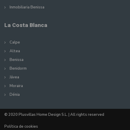
Inmobiliaria Benissa
La Costa Blanca
Calpe
Altea
Benissa
Benidorm
Jávea
Moraira
Dénia
© 2020 Plusvillas Home Design S.L. | All rights reserved
Política de cookies