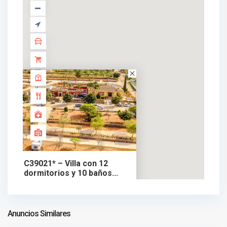
C39021* – Villa con 12
dormitorios y 10 baños...
1.550.000 €
chalet en venta
1.550.000 €
Anuncios Similares