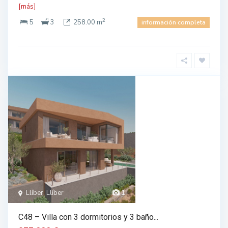
[más]
2
5
3
258.00 m
información completa
Llíber, Llíber
1
C48 – Villa con 3 dormitorios y 3 baño...