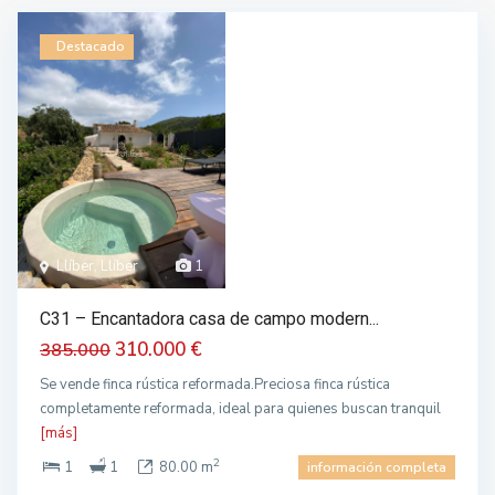
Destacado
Llíber, Llíber
1
C31 – Encantadora casa de campo modern...
310.000 €
385.000
Se vende finca rústica reformada.Preciosa finca rústica
completamente reformada, ideal para quienes buscan tranquil
[más]
2
1
1
80.00 m
información completa