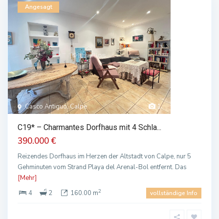
Angesagt
Casco Antiguo, Calpe
1
C19* – Charmantes Dorfhaus mit 4 Schla...
390.000 €
Reizendes Dorfhaus im Herzen der Altstadt von Calpe, nur 5
Gehminuten vom Strand Playa del Arenal-Bol entfernt. Das
[Mehr]
2
4
2
160.00 m
vollständige Info