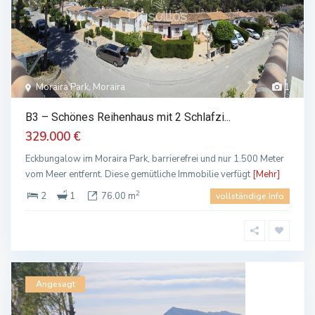
Moraira Park, Moraira
1
B3 – Schönes Reihenhaus mit 2 Schlafzi...
329.000 €
Eckbungalow im Moraira Park, barrierefrei und nur 1.500 Meter
vom Meer entfernt. Diese gemütliche Immobilie verfügt
[Mehr]
2
2
1
76.00 m
vollständige Info
Angesagt