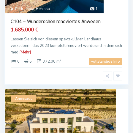
Pedramala, Benissa
1
C104 – Wunderschön renoviertes Anwesen...
1.685.000 €
Lassen Sie sich von diesem spektakulären Landhaus
verzaubern, das 2023 komplett renoviert wurde und in dem sich
med
[Mehr]
2
6
6
372.00 m
vollständige Info
Angesagt