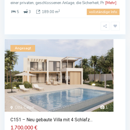
einer privaten, geschlossenen Anlage, die Sicherheit, Pr
[Mehr]
2
5
3
189.00 m
vollständige Info
Angesagt
Oltá, Calpe
1
C151 – Neu gebaute Villa mit 4 Schlafz...
1.700.000 €