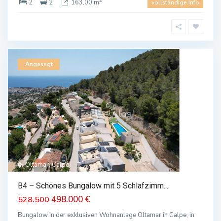
2
2
2
163.00 m
vollständige Info
Angesagt
Oltamar, Calpe
1
B4 – Schönes Bungalow mit 5 Schlafzimm...
498.000 €
528.500
Bungalow in der exklusiven Wohnanlage Oltamar in Calpe, in