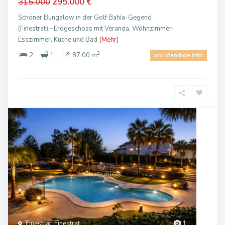
295.000 €
315.000
Schöner Bungalow in der Golf Bahía-Gegend
(Finestrat).~Erdgeschoss mit Veranda, Wohnzimmer-
Esszimmer, Küche und Bad
[Mehr]
2
2
1
87.00 m
vollständige Info
Finestrat, Finestrat
1