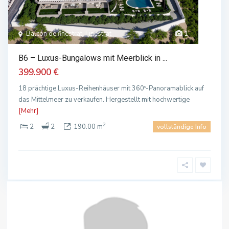
Balcón de finestrat, Finestrat
1
B6 – Luxus-Bungalows mit Meerblick in ...
399.900 €
18 prächtige Luxus-Reihenhäuser mit 360º-Panoramablick auf
das Mittelmeer zu verkaufen. Hergestellt mit hochwertige
[Mehr]
2
2
2
190.00 m
vollständige Info