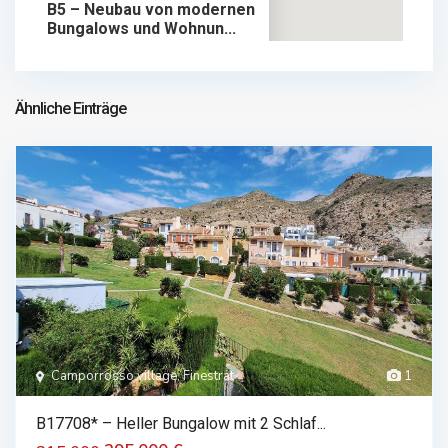
B5 – Neubau von modernen
Bungalows und Wohnun...
359.900 €
bungalow im verkauf
359.900 €
Ähnliche Einträge
Camporrosso village, Finestrat
1
B17708* – Heller Bungalow mit 2 Schlaf...