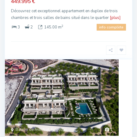
449.995 €
Découvrez cet exceptionnel appartement en duplex de trois
chambres et trois salles de bains situé dans le quartier
[plus]
2
3
2
145.00 m
info complète
Balcón de finestrat, Finestrat
1