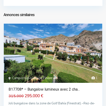
bungalow dans vente
359.900 €
Annonces similaires
Camporrosso village, Finestrat
1
B17708* – Bungalow lumineux avec 2 cha...
295.000 €
315.000
Joli bungalow dans la zone de Golf Bahía (Finestrat).~Rez-de-