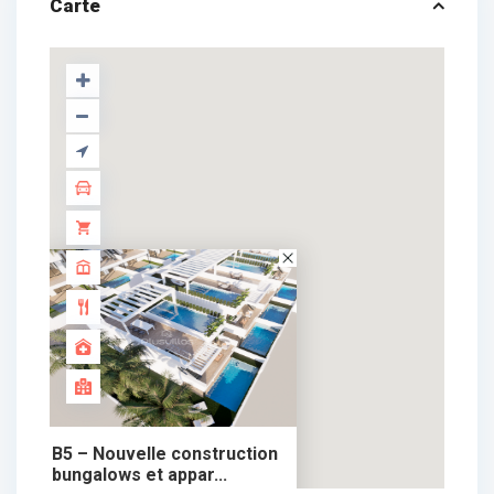
Carte
B5 – Nouvelle construction
bungalows et appar...
359.900 €