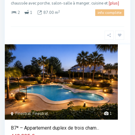
chaussée avec porche, salon-salle à manger, cuisine et
[plus]
2
2
1
87.00 m
info complète
Finestrat, Finestrat
1
B7* – Appartement duplex de trois cham...