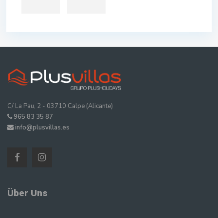
C/ La Pau, 2 - 03710 Calpe (Alicante)
965 83 35 87
info@plusvillas.es
Über Uns