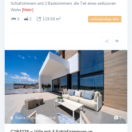
Schlafzimmern und 2 Badezimmern, die Teil eines exklusiven
Wohn
[Mehr]
2
3
2
119.00 m
vollständige Info
Sierra Cortina, Finestrat
1
C18423* – Villa mit 4 Schlafzimmern un...