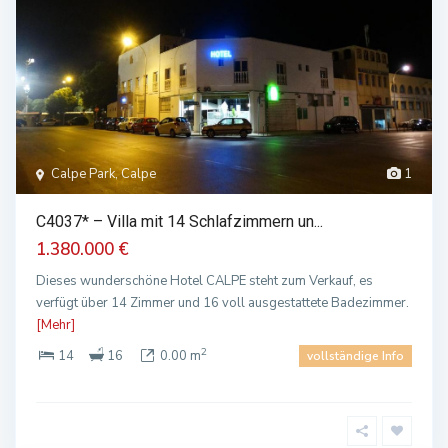
Calpe Park, Calpe
1
C4037* – Villa mit 14 Schlafzimmern un...
1.380.000 €
Dieses wunderschöne Hotel CALPE steht zum Verkauf, es
verfügt über 14 Zimmer und 16 voll ausgestattete Badezimmer.
[Mehr]
2
14
16
0.00 m
vollständige Info