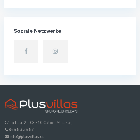
Soziale Netzwerke
C/ La Pau, 2 - 03710 Calpe (Alicante)
965 83 35 87
info@plusvillas.es