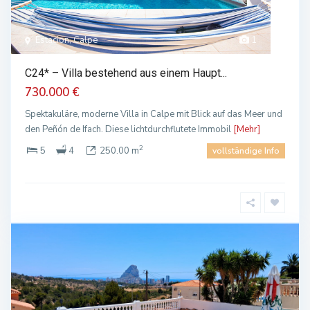
Estacion, Calpe
1
C24* – Villa bestehend aus einem Haupt...
730.000 €
Spektakuläre, moderne Villa in Calpe mit Blick auf das Meer und
den Peñón de Ifach. Diese lichtdurchflutete Immobil
[Mehr]
2
5
4
250.00 m
vollständige Info