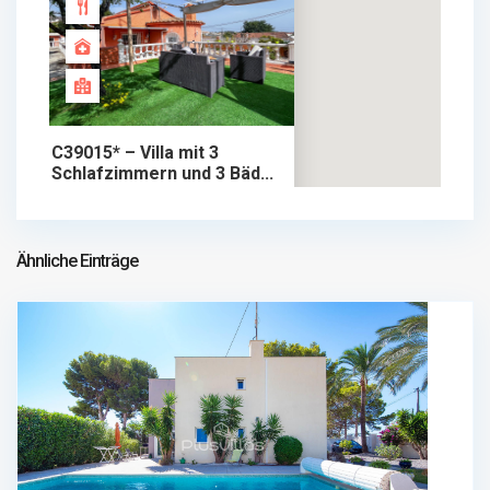
C39015* – Villa mit 3
Schlafzimmern und 3 Bäd...
535.000 €
chalet im verkauf
535.000 €
Ähnliche Einträge