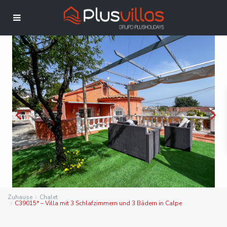
Zuhause
Chalet
C39015* – Villa mit 3 Schlafzimmern und 3 Bädern in Calpe