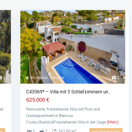
1
Montemar, Benissa
1
C43069* – Villa mit 3 Schlafzimmern un...
625.000 €
gen
Renovierte, freistehende Villa mit Pool und
Gästeapartment in Benissa
Costa.ÜberblickFreistehende Villa in der Gege
[Mehr]
2
3
2
162.00 m
fo
vollständige Info