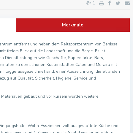
1
Merkmale
zentrum entfernt und neben dem Reitsportzentrum von Benissa.
it freiem Blick auf die Landschaft und die Berge. Es ist
nen Dienstleistungen wie Geschäfte, Supermärkte, Bars,
ominuten zu den schönen Küstenstädten Calpe und Moraira mit
en Flagge ausgezeichnet sind, einer Auszeichnung, die Stränden
Bezug auf Qualität, Sicherheit, Hygiene, Service und
n Materialien gebaut und vor kurzem wurden weitere
Eingangshalle, Wohn-Esszimmer, voll ausgestattete Küche und
Badezimmer und 1 Zimmer, das als Schlafzimmer oder Büro