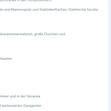
auschränke in den Schlafzimmern,
tte und Marmorspüle und Stahloberflächen. Elektrische Geräte
Badewannenarmaturen, große Duschen und
 Räumen.
immer und in der Veranda.
 motorisiertes Garagentor.