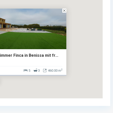
immer Finca in Benissa mit fr...
2
5
3
460.00 m