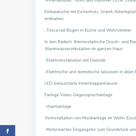
-Innenausbau: Türen aus massiver Eiche, Einb
Einbauküche mit Eichenholz, Granit-Arbeitspla
enthalten.
-Tosca.rad Bögen in Küche und Wohnzimmer.
In den Bädern: thermostatische Dusch- und 
Warmwasserzirkulation im ganzen Haus.
-Elektroinstallation mit Domotik.
-Elektrische und domotische Jalousien in allen
LED-beleuchtete Innentreppenhäuser.
Farbige Video-Gegensprechanlage.
-Alarmanlage.
Vorinstallation von Musikanlage im Wohn-Essz
-Motorisiertes Eingangstor zum Grundstück und