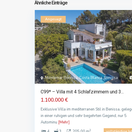
Ähnliche Einträge
Angesagt
Montemar Benissa, Costa Blanca, Benissa
C99* – Villa mit 4 Schlafzimmern und 3...
1.100.000 €
Exklusive Villa im mediterranen Stil in Benissa, gele
in einer ruhigen und sehr begehrten Gegend, nur 5
Autominu
[Mehr]
2
4
3
205.00 m
vollständige In