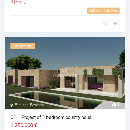
B
[Mehr]
vollständige Info
Angesagt
Benissa, Benissa
1
C3 – Project of 3 bedroom country hous...
1.250.000 €