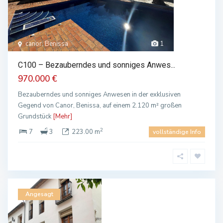
canor, Benissa
1
C100 – Bezauberndes und sonniges Anwes...
970.000 €
Bezauberndes und sonniges Anwesen in der exklusiven
Gegend von Canor, Benissa, auf einem 2.120 m² großen
Grundstück
[Mehr]
2
7
3
223.00 m
vollständige Info
Angesagt