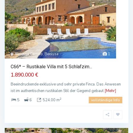
Benissa Campo, Benissa
1
C66* – Rustikale Villa mit 5 Schlafzim...
1.890.000 €
Beeindruckende exklusive und sehr private Finca. Das Anwesen
ist im authentischen rustikalen Stil der Gegend gebaut
[Mehr]
2
5
6
524.00 m
vollständige Info