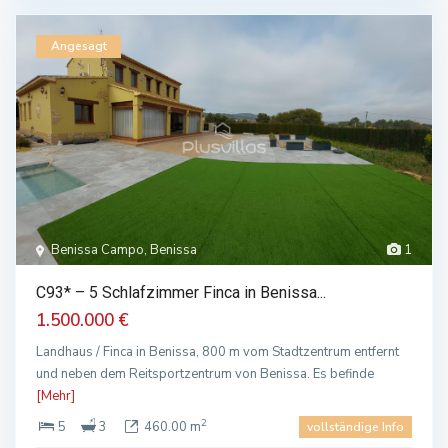
Angesagt
Benissa Campo, Benissa
1
C93* – 5 Schlafzimmer Finca in Benissa...
1.500.000 €
Landhaus / Finca in Benissa, 800 m vom Stadtzentrum entfernt
und neben dem Reitsportzentrum von Benissa. Es befinde
[Mehr]
2
5
3
460.00 m
vollständige Info