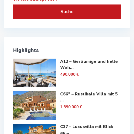
Suche
Highlights
A12 – Geräumige und helle
Woh...
490.000 €
C66* – Rustikale Villa mit 5
...
1.890.000 €
C37 – Luxusvilla mit Blick
au...