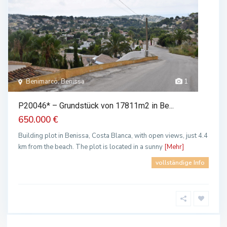
Benimarco, Benissa
1
P20046* – Grundstück von 17811m2 in Be...
650.000 €
Building plot in Benissa, Costa Blanca, with open views, just 4.4
km from the beach. The plot is located in a sunny
[Mehr]
vollständige Info