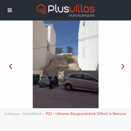
Zuhause
Grundstück
P22 – Urbanes Baugrundstück 325m2 in Benissa