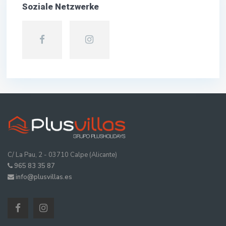
Soziale Netzwerke
C/ La Pau, 2 - 03710 Calpe (Alicante)
965 83 35 87
info@plusvillas.es