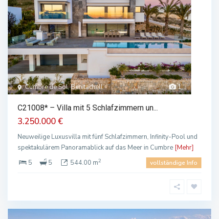
Cumbre de Sol, Benitachell
1
C21008* – Villa mit 5 Schlafzimmern un...
3.250.000 €
Neuweilige Luxusvilla mit fünf Schlafzimmern, Infinity-Pool und
spektakulärem Panoramablick auf das Meer in Cumbre
[Mehr]
2
5
5
544.00 m
vollständige Info