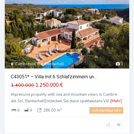
Cumbre del Sol, Benitachell
1
C43051* – Villa mit 6 Schlafzimmern un...
1.250.000 €
1.400.000
Impressive property with sea and mountain views in Cumbre
del Sol, BenitachellEntdecken Sie diese spektakuläre Vill
[Mehr]
2
6
4
286.00 m
vollständige Info