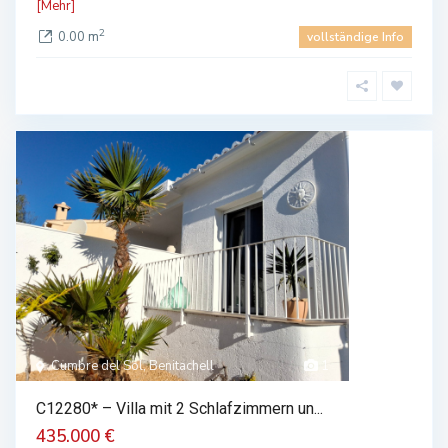
[Mehr]
2
0.00 m
vollständige Info
Cumbre del Sol, Benitachell
1
C12280* – Villa mit 2 Schlafzimmern un...
435.000 €