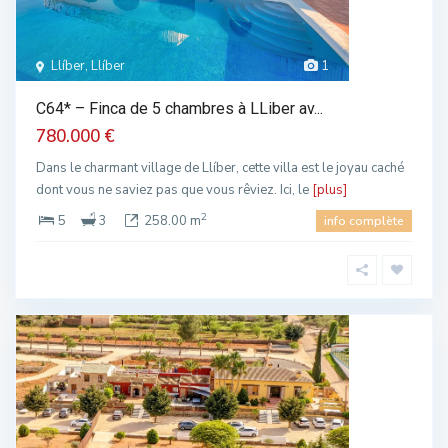
Llíber, Llíber
1
C64* – Finca de 5 chambres à LLiber av...
780.000 €
Dans le charmant village de Llíber, cette villa est le joyau caché
dont vous ne saviez pas que vous rêviez. Ici, le
[plus]
2
5
3
258.00 m
info complète