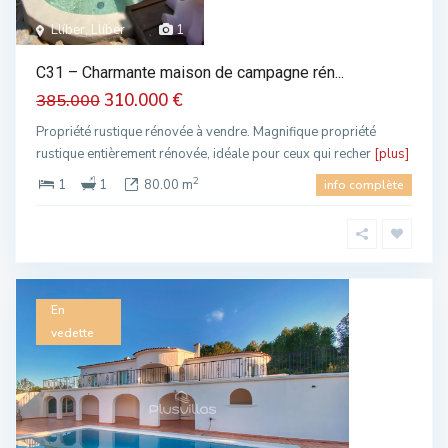
Llíber, Llíber
1
C31 – Charmante maison de campagne rén...
310.000 €
385.000
Propriété rustique rénovée à vendre. Magnifique propriété
rustique entièrement rénovée, idéale pour ceux qui recher
[plus]
2
1
1
80.00 m
info complète
En
vedette