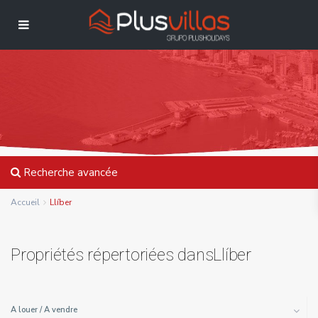
Recherche avancée
Accueil
Llíber
Propriétés répertoriées dansLlíber
A louer / A vendre