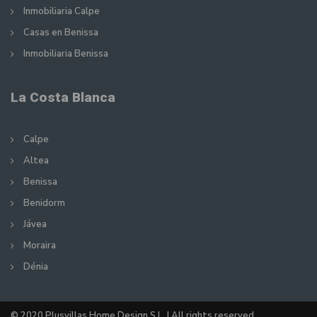
Inmobiliaria Calpe
Casas en Benissa
Inmobiliaria Benissa
La Costa Blanca
Calpe
Altea
Benissa
Benidorm
Jávea
Moraira
Dénia
© 2020 Plusvillas Home Design S.L. | All rights reserved