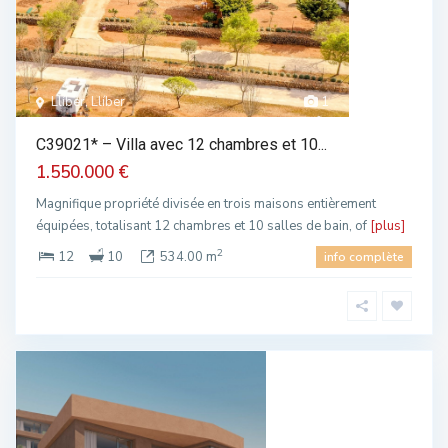
Llíber, Llíber
1
C39021* – Villa avec 12 chambres et 10...
1.550.000 €
Magnifique propriété divisée en trois maisons entièrement
équipées, totalisant 12 chambres et 10 salles de bain, of
[plus]
2
12
10
534.00 m
info complète