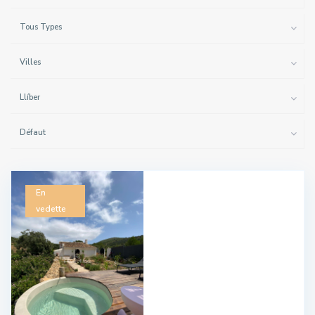
Tous Types
Villes
Llíber
Défaut
En
vedette