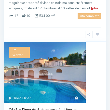
Magnifique propriété divisée en trois maisons entièrement
équipées, totalisant 12 chambres et 10 salles de bain, of
[plus]
2
12
10
534.00 m
info complète
En
vedette
Llíber, Llíber
1
C64* – Finca de 5 chambres à LLiber av...