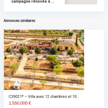
campagne rénovée à ...
310.000 €
chalet dans vente
310.000 €
Annonces similaires
Llíber, Llíber
1
C39021* – Villa avec 12 chambres et 10...
1.550.000 €