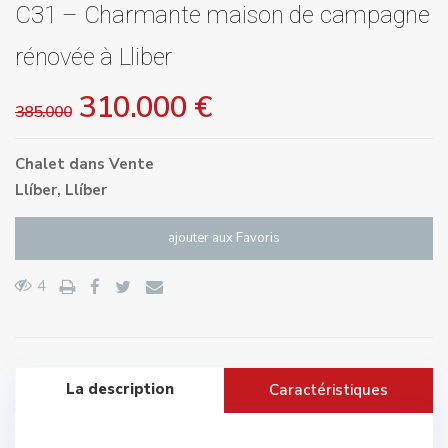
C31 – Charmante maison de campagne
rénovée à Lliber
310.000 €
385.000
Chalet
dans
Vente
Llíber
,
Llíber
ajouter aux Favoris
4
La description
Caractéristiques