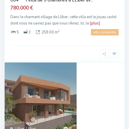
780.000 €
Dans le charmant village de Llíber, cette villa est le joyau caché
dont vous ne saviez pas que vous rêviez. Ici, le
[plus]
2
5
3
258.00 m
info complète
Llíber, Llíber
1