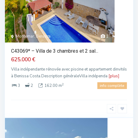
Montemar, Benissa
1
C43069* – Villa de 3 chambres et 2 sal...
625.000 €
Villa indépendante rénovée avec piscine et appartement dinvités
à Benissa Costa.Description généraleVilla indépenda
[plus]
2
3
2
162.00 m
info complète