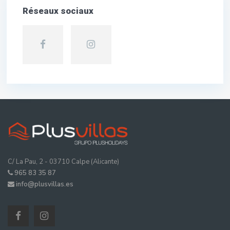
Réseaux sociaux
C/ La Pau, 2 - 03710 Calpe (Alicante)
965 83 35 87
info@plusvillas.es