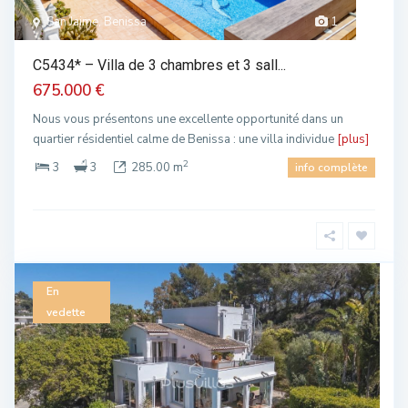
San Jaime, Benissa
1
C5434* – Villa de 3 chambres et 3 sall...
675.000 €
Nous vous présentons une excellente opportunité dans un
quartier résidentiel calme de Benissa : une villa individue
[plus]
2
3
3
285.00 m
info complète
En
vedette