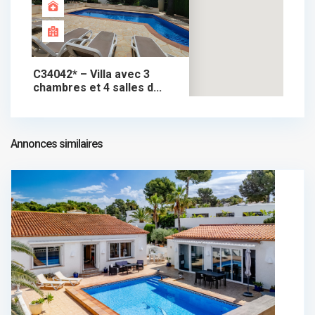
C34042* – Villa avec 3
chambres et 4 salles d...
895.000 €
chalet dans vente
895.000 €
Annonces similaires